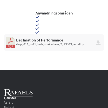
Användningsområden
Declaration of Performance
dop_411_4-11_kub_makadam_2_13043_asfalt.pdf
Ab Rafael
Tjänster
Asfalt
Ballast