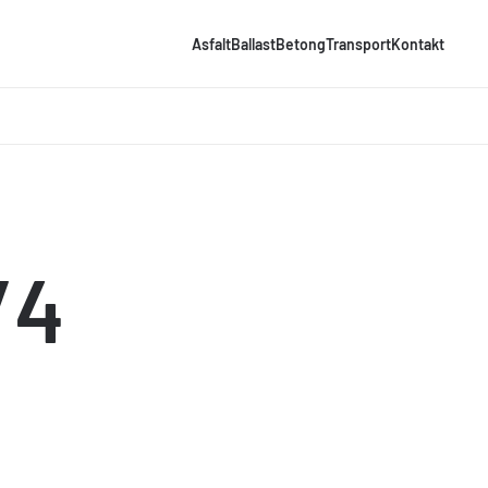
Asfalt
Ballast
Betong
Transport
Kontakt
/4