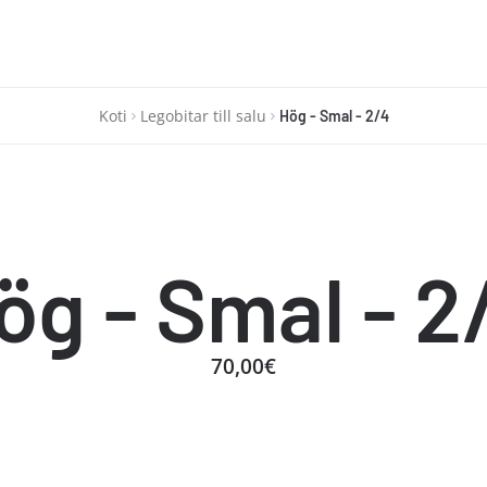
Koti
Legobitar till salu
Hög - Smal - 2/4
ög - Smal - 2
70,00€