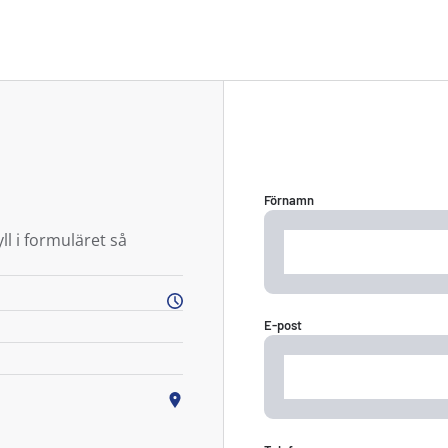
Förnamn
ll i formuläret så
E-post